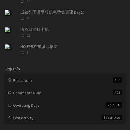
评
23
a
o
r
论
r
数：
m
t
成都外国语学校信息学集训课 Day13
t
m
i
评
15
i
e
c
论
数：
c
n
l
洛谷自动打卡机
l
t
e
评
12
e
论
s
s
数：
s
NOIP初赛知识点总结
评
9
论
数：
Blog Info
Posts Num
150
Comments Num
401
Operating Days
7 Y 219 D
Last activity
3 Years Ago