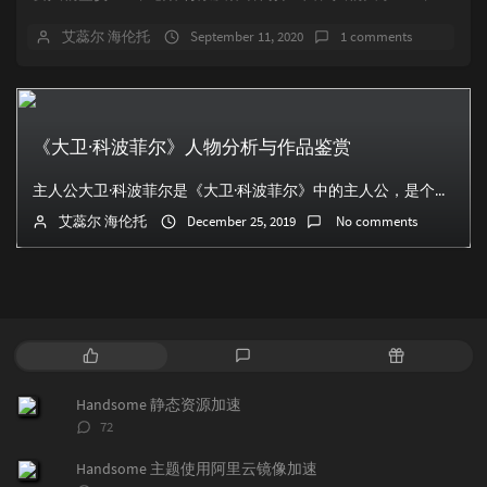
《红楼梦》常考知识点汇总： 1、金...
艾蕊尔 海伦托
September 11, 2020
1 comments
《大卫·科波菲尔》人物分析与作品鉴赏
主人公大卫·科波菲尔是《大卫·科波菲尔》中的主人公，是个遗腹子，他的父亲闭上眼睛不再看到世界光明时六个月之后，他便带着一片头膜出生了。作者描写了他从孤儿成...
艾蕊尔 海伦托
December 25, 2019
No comments
P
L
R
o
a
a
p
t
n
Handsome 静态资源加速
u
e
d
评
72
l
s
o
论
a
t
m
数：
Handsome 主题使用阿里云镜像加速
r
c
a