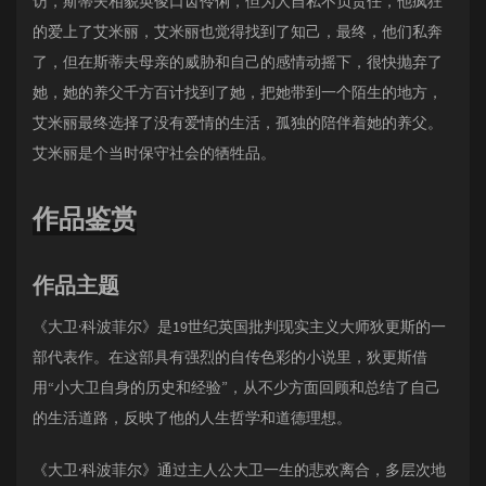
访，斯蒂夫相貌英俊口齿伶俐，但为人自私不负责任，他疯狂
的爱上了艾米丽，艾米丽也觉得找到了知己，最终，他们私奔
了，但在斯蒂夫母亲的威胁和自己的感情动摇下，很快抛弃了
她，她的养父千方百计找到了她，把她带到一个陌生的地方，
艾米丽最终选择了没有爱情的生活，孤独的陪伴着她的养父。
艾米丽是个当时保守社会的牺牲品。
作品鉴赏
作品主题
《大卫·科波菲尔》是19世纪英国批判现实主义大师狄更斯的一
部代表作。在这部具有强烈的自传色彩的小说里，狄更斯借
用“小大卫自身的历史和经验”，从不少方面回顾和总结了自己
的生活道路，反映了他的人生哲学和道德理想。
《大卫·科波菲尔》通过主人公大卫一生的悲欢离合，多层次地