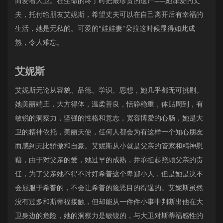
而爱着大卫。在生命的终了时把最珍贵的遗产——她深爱的丈
夫，托付给朋友艾妮斯，希望丈夫可以在自己离开后有幸福的
生活，她是无私的。可爱的"娃娃妻”朵拉这时候显得如此成
熟，令人难忘。
艾妮斯
艾妮斯无论从容貌、品德、学识、思想，她几乎都无可挑剔。
她美丽端庄，大方得体，温柔善良，恬静稳重，体贴周到，有
敏锐的洞察力，坚强的性格和意志，宽容博爱的心肠，她是大
卫的精神依托，美丽天使，任何人都会为有这样一个知心朋友
而感到无比骄傲和自豪。艾妮斯从小就是父亲的管家和精神慰
藉，由于对父亲的爱，她过早的成熟，并承担起照顾父亲的责
任，为了父亲她不得不讨好希普这个卑鄙小人，但是她是决不
会屈服于希普的，不会让希普的险恶目的得逞的。艾妮斯虽然
没有过多和斯蒂福接触，但却能从一件件小事中判断出他在大
卫身边的危险，她的洞察力是敏锐的，与大卫对斯蒂福感性的