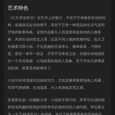
艺术特色
《大卫·科波菲尔》在艺术上的魅力，不在于它有曲折生动的结
构，或者跌宕起伏的情节，而在于它有一种现实的生活气息和
抒情的叙事风格。这部作品吸引人的是那有血有肉的人物形
象，具体生动的世态人情，以及不同人物的性格特征。如大卫
的姨婆贝西小姐，不论是她的言谈举止，服饰装束，习惯好
恶，甚至一举手一投足，尽管不无夸张之处，但都生动地描绘
出一个生性怪僻、心地慈善的老妇人形象。至于对女仆辟果提
的刻画，那更是维妙维肖了。
小说中的环境描写也很有功力，尤其是雅茅斯那场海上风暴，
写得气势磅礴，生动逼真，令人有身临其境之感。
狄更斯也是一位幽默大师，小说的字里行间，常常可以读到他
那诙谐风趣的联珠妙语和夸张的漫画式的人物勾勒。评论家认
为《大卫·科波菲尔》的成就，超过了狄更斯所有的其他作品。