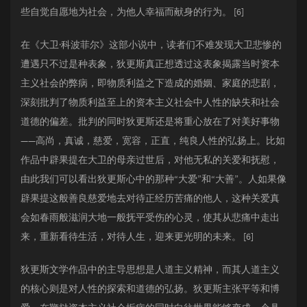
些自觉自愿地为社会，为他人幸福而献身的行为。 [6]
在《大卫·科波菲尔》这部小说中，读者们不难发现大卫悲惨的
遭遇只不过是种表象，狄更斯真正想透过这表象揭露当时资本
主义社会的弊病，即物质利益之下造成的婚姻、家庭的悲剧，
深刻批判了物质利益至上的资本主义社会中人性的缺失和社会
道德的偏差。批判的同时狄更斯还是将重心放在了对美好事物
——高尚，真诚，慈爱，宽容，正直，纯良人性的弘扬上。比如
作品中辟果提在大卫的母亲过世后，对他无私的关爱和抚慰，
由此我们可以看出狄更斯心中的那种“大爱”和“大善”。人如果像
辟果提这般善良慈爱地去对待正经历苦痛的他人，这种关爱真
会如春雨般滋润大地一般抚平受伤的心灵，使其从悲痛中走出
来，重新看待生活，对待人生，迎来更光明的未来。 [6]
狄更斯文学作品中的主导思想是人道主义精神，而其人道主义
的核心则是对人性的探索和道德的弘扬。狄更斯主张平等和博