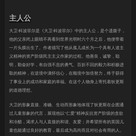
主人公
大卫·科波菲尔是《大卫·科波菲尔》中的主人公，是个遗腹子，
他的父亲闭上眼睛不再看到世界光明时六个月之后，他便带着
一片头膜出生了。作者描写了他从孤儿成长为一个具有人道主
义精神的资产阶级民主主义作家的过程。他善良，诚挚，聪
明，勤奋好学，有自强不息的勇气、百折不回的毅力和积极进
取的精神，在逆境中满怀信心，在顺境中加倍努力，终于获得
了事业上的成功和家庭的幸福。在这个人物身上寄托着狄更斯
的道德理想。
大卫的形象直接、准确、生动而形象地体现了狄更斯在企图通
过儿童形象的代言，展现他以“仁爱”精神反抗资产阶级的贪欲
和冷醋，渴求人与人直接的和谐、友爱；并希望所有的英国儿
童也能通过良好的教育，最后成为高尚而且对社会有用的人。