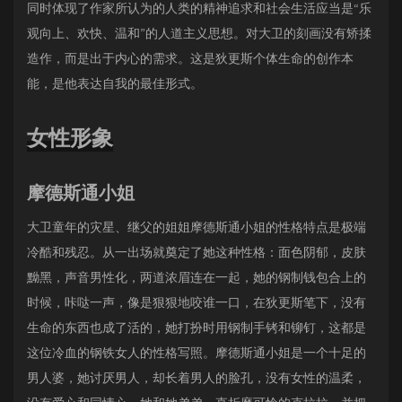
同时体现了作家所认为的人类的精神追求和社会生活应当是“乐
观向上、欢快、温和”的人道主义思想。对大卫的刻画没有矫揉
造作，而是出于内心的需求。这是狄更斯个体生命的创作本
能，是他表达自我的最佳形式。
女性形象
摩德斯通小姐
大卫童年的灾星、继父的姐姐摩德斯通小姐的性格特点是极端
冷酷和残忍。从一出场就奠定了她这种性格：面色阴郁，皮肤
黝黑，声音男性化，两道浓眉连在一起，她的钢制钱包合上的
时候，咔哒一声，像是狠狠地咬谁一口，在狄更斯笔下，没有
生命的东西也成了活的，她打扮时用钢制手铐和铆钉，这都是
这位冷血的钢铁女人的性格写照。摩德斯通小姐是一个十足的
男人婆，她讨厌男人，却长着男人的脸孔，没有女性的温柔，