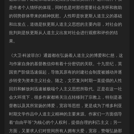
是作者个人情怀的体现，同时也是对那些需要社会关怀和救助
的弱势群体带来的精神抚慰。人性即是狄更斯人道主义的基础
和出发点，道德是狄更斯人道主义思想的主要内容，对社会的
批判则是狄更斯从人道主义出发对社会进行观察和评价的结
果。
《大卫·科波菲尔》通篇都在弘扬着人道主义的博爱和仁慈，这
与作家自身的基督教信仰有着十分密切的关联。十九世纪，英
国资产阶级迅速倔起，导致其原有的封建社会制度被撼动并逐
步转变为资本主义社会。随之，文艺复兴时期一直提倡的人性
回归和解放则迅速被极端个人主义思想所取代。正是在这一社
会大环境下，很多作家都将关注点转移到了宗教上，特别是基
督教以及其所宣扬的博爱，宽容等思想，更是成为了维多利亚
时期文学作品中人道主义精神的主要来源。作家们一方面倡导
着“自由平等”为核心的个人权利，提倡合理的利己主义；另一
方面，又要求人们对世间所有人拥有大爱，宽容，赞颂弘扬那