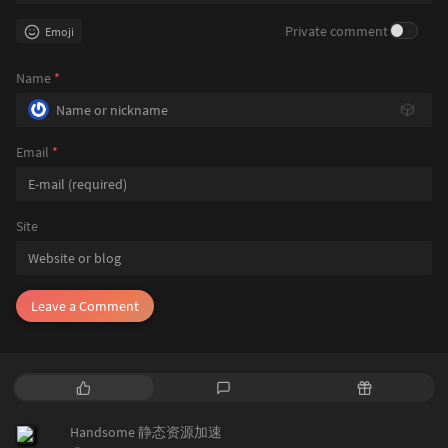
Private comment
Emoji
Name
*
🎲
Email
*
Site
Leave a Comment
P
L
R
o
a
a
p
t
n
Handsome 静态资源加速
u
e
d