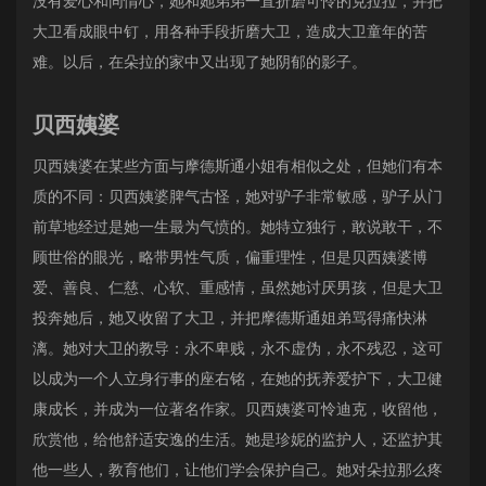
没有爱心和同情心，她和她弟弟一直折磨可怜的克拉拉，并把
大卫看成眼中钉，用各种手段折磨大卫，造成大卫童年的苦
难。以后，在朵拉的家中又出现了她阴郁的影子。
贝西姨婆
贝西姨婆在某些方面与摩德斯通小姐有相似之处，但她们有本
质的不同：贝西姨婆脾气古怪，她对驴子非常敏感，驴子从门
前草地经过是她一生最为气愤的。她特立独行，敢说敢干，不
顾世俗的眼光，略带男性气质，偏重理性，但是贝西姨婆博
爱、善良、仁慈、心软、重感情，虽然她讨厌男孩，但是大卫
投奔她后，她又收留了大卫，并把摩德斯通姐弟骂得痛快淋
漓。她对大卫的教导：永不卑贱，永不虚伪，永不残忍，这可
以成为一个人立身行事的座右铭，在她的抚养爱护下，大卫健
康成长，并成为一位著名作家。贝西姨婆可怜迪克，收留他，
欣赏他，给他舒适安逸的生活。她是珍妮的监护人，还监护其
他一些人，教育他们，让他们学会保护自己。她对朵拉那么疼