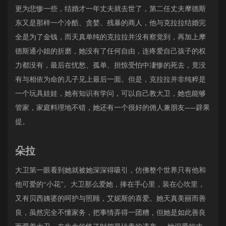
更为悲惨一些，结婚才一年丈夫就去世了，第二任丈夫摩德斯
东又是那样一个冷酷、贪婪、残暴的商人，他与克拉拉结婚完
全是为了金钱，而天真单纯的克拉拉并没有察觉到，再加上摩
德斯通小姐的折磨，她没有了任何自由，连疼爱自己孩子的权
力都没有，最后在忧愁、孤单、担惊受怕中凄惨的死去，竟没
有与相依为命的儿子见上最后一面。但是，克拉拉并非纯粹是
一个玩具娃娃，她有知识有学问，可以自己教大卫，她也能够
管家，家庭料理地不错，她还有一个很好的佣人兼朋友——辟果
提。
朵拉
大卫第一眼看到她就被她深深得吸引，仿佛整个世界只有他和
他可爱的“小花”。大卫那么爱她，捧在手心里，装在心坎里，
又有贝西姨婆的呵护与照顾，艾妮斯的喜爱。她天真美丽而善
良，虽然完全不懂家务，把事情弄得一团糟，但她是如此善良