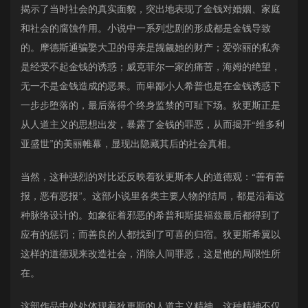
揭示了当时社会的真实面貌，突出地表现了金钱对婚姻、家庭
和社会的腐蚀作用。小说中一系列悲剧的形成都是金钱导致
的。摩德斯通骗娶大卫的母亲是觊觎她的财产；爱弥丽的私奔
是经受不起金钱的诱惑；威克菲尔一家的痛苦，海姆的绝望，
无一不是金钱造成的恶果。而卑鄙小人希普也是在金钱诱惑下
一步步堕落的，最后落得个终身监禁的可耻下场。狄更斯正是
从人道主义的思想出发，暴露了金钱的罪恶，从而揭开“维多利
亚盛世”的美丽帷幕，显现出隐藏其后的社会真相。
当然，这种强烈的对比还反映着狄更斯本人的道德观：“善有善
报，恶有恶报”。这部小说里各类主要人物的结局，都是沿着这
种脉络设计的。如象征着邪恶的希普和斯提福兹最后都得到了
应有的惩罚；而善良的人都找到了可喜的归宿。狄更斯希翼以
这样的道德观来改造社会，消除人间罪恶，这是他的局限性所
在。
这部作品中处处体现着狄更斯的人道主义精神。这种精神不仅