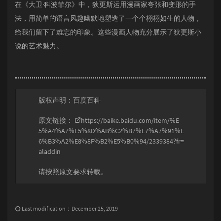
在《大卫·科波菲尔》中，狄更斯运用漫画家夸张和变形的手
法，用简单的语言风趣幽默地塑造了一个个栩栩如生的人物，
给我们留下了难忘的印象。这些漫画人物充分展示了狄更斯小
说的艺术魅力。
版权声明：百度百科
原文链接：
https://baike.baidu.com/item/%E
5%A4%A7%E5%8D%AB%C2%B7%E7%A7%91%E
6%B3%A2%E8%8F%B2%E5%B0%94/2339384?fr=
aladdin
请按照原文要求转载。
Last modification：December 25, 2019