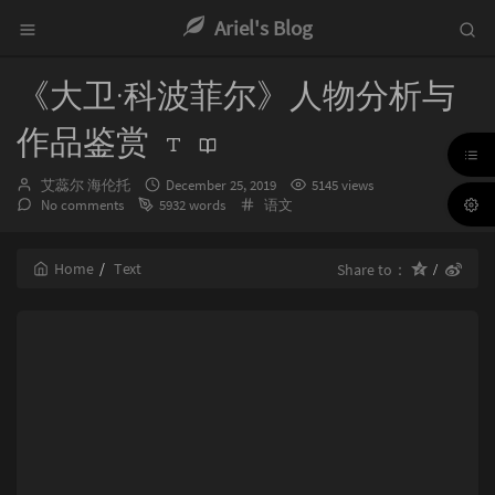
Ariel's Blog
《大卫·科波菲尔》人物分析与
作品鉴赏
Author：
发
艾蕊尔 海伦托
December 25, 2019
5145 views
布
Categories：
No comments
5932 words
语文
时
间：
Home
Text
Share to：