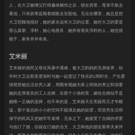
人，在大卫被继父打得遍体鳞伤之后，锁在房里，母亲不敢去
看他，只有辟果提顺着锁眼去安慰他。无论在哪里，她总是把
大卫照顾地很好，她的家永远有大卫的位置。她对大卫的爱是
那么真挚、淳朴，她心地善良，她所有善良淳朴的人，她也很
能干，家务井井有条。
艾米丽
艾米丽的渔民父母在风暴中遇难，被大卫奶妈的兄弟收养，幼
年时大卫去那里度假时与她一起度过了快乐的2周时光，产生爱
情萌芽她生活在穷人家，周围有视她为掌上明珠的养父和深爱
她的忠厚善良的工人吉姆，在那个小渔村里，嫁给吉姆似乎是
她唯一正确的选择，但不幸的是，艾米丽天生美丽而又才华横
溢，那个落后的小小的空间不能满足她的欲望，而贫穷生活和
保守的民风又把她牢牢束缚，无奈之下，她接受了吉姆的求爱
与他订了婚，但就在订婚的当天，大卫和他的朋友斯蒂夫来拜