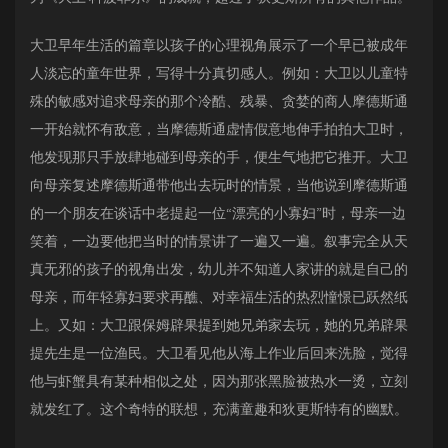
大卫早年生活的篇章以孩子的心理视角展示了一个早已被成年
人淡忘的童年世界，写得十分真切感人。例如：大卫以儿童特
殊的敏感对追求母亲的那个冷酷、残暴、贪婪的商人摩德斯通
一开始就怀有敌意，当摩德斯通虚情假意地伸手拍拍大卫时，
他发现那只手放肆地碰到母亲的手，便生气地把它推开。大卫
向母亲复述摩德斯通带他出去玩时的情景，当他说到摩德斯通
的一个朋友在谈话中老提起一位“漂亮的小寡妇”时，母亲一边
笑着，一边要他把当时的情景讲了一遍又一遍。叙事完全从天
真无邪的孩子的视角出发，幼儿并不知道人家讲的就是自己的
母亲，而年轻寡妇要求再醮、对幸福生活的热烈憧憬已跃然纸
上。又如：大卫跟保姆辟果提到她兄弟家去玩，她的兄弟辟果
提先生是一位渔民。大卫看见他从海上作业后回来洗脸，觉得
他与虾蟹具有某种相似之处，因为那张黑脸被热水一烫，立刻
就发红了。这个奇特的联想，充满童趣和狄更斯特有的幽默。