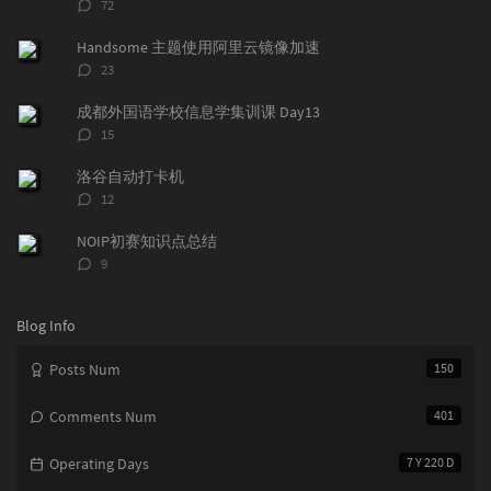
评
72
l
s
o
论
a
t
m
数：
Handsome 主题使用阿里云镜像加速
r
c
a
评
23
a
o
r
论
r
数：
m
t
成都外国语学校信息学集训课 Day13
t
m
i
评
15
i
e
c
论
数：
c
n
l
洛谷自动打卡机
l
t
e
评
12
e
论
s
s
数：
s
NOIP初赛知识点总结
评
9
论
数：
Blog Info
Posts Num
150
Comments Num
401
Operating Days
7 Y 220 D