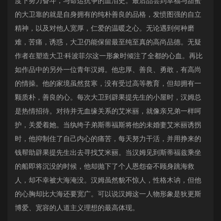
度下努力奋斗，与命运抗争的血泪史。最后品尝到幸福与甜蜜
的大卫靠的就是自身拥有的纯朴善良的品格，发愤图强的自立
精神，以及对他人宽厚，仁爱的温暖之心。无论遇到何种磨
难，苦痛，诱惑，大卫仍能保留最至纯至真的高尚品德。无疑
作者在塑造大卫·科波菲尔这一形象时倾注了全都的心血。再比
如作品中的另外一位青年汉姆。他忠厚、善良、勇敢，有高尚
的情操。他的家境虽然贫寒，没有受过高等教育，但却拥有一
颗质朴，善良的心。每次大卫到辟果提先生的小屋时，汉姆总
是热情招待。对待并无血缘关系的艾米丽，就像亲兄弟一样呵
护，关爱着她。当纨绔子弟斯蒂福斯将他的未婚妻艾米丽诱拐
时，他抑制住了自己内心的痛苦，每天努力干活，并用挣来的
钱帮助辟果提先生出去寻找艾米丽。当汉姆见到斯蒂福兹乘坐
的船即将沉没的时候，他却抛下了个人恩怨奋不顾身跳海救
人，却不幸被大海淹没。汉姆虽然貌不惊人，性格木讷，但他
的心胸却比大海还要宽广。可以说汉姆这一人物形象是狄更斯
博爱、宽容的人道主义理想的最高体现。