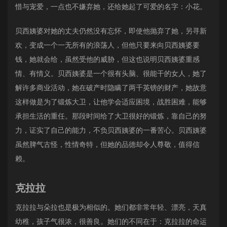
惜与宠爱，一点也不嫌弃她，还给她起了可爱的名字：小花。
贝西姨婆对她的丈夫仍然没有忘怀，即使他抛弃了她，另寻新
欢，变成一个一无所有的浪荡人，但他只要来向贝西姨婆要
钱，她就会给，虽然受他的威胁，但这也说明贝西姨婆重感
情、有情义。贝西姨婆是一个很有头脑、很能干的女人，她了
解许多商业活动，她在破产时隐瞒了两千英镑的财产，她故意
这样做是为了锻炼大卫，让他学会适应困境，战胜困难，能够
承担生活的重任。那段时间给了大卫很好的锻炼，靠自己的努
力，证实了自己的能力，不负贝西姨婆的一番苦心。贝西姨婆
虽然脾气古怪，性情奇特，但她的品德却令人尊敬，值得信
赖。
克拉拉
克拉拉与朵拉也是极为相似的。她们都非常年轻、漂亮，天真
幼稚，孩子气很浓，很善良。她们的不同在于：克拉拉的命运