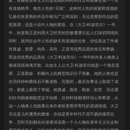
爱，在鞭挞资本主义社会垢病的同时向往世界能够变成一个具
有道德秩序、饱含人性的“天国”。这种对人性的探索和道德的
弘扬在狄更斯的作品中相当广泛和深刻：无论是整部作品的思
想基调，还是小说中人物的塑造。在《大卫·科波菲尔》一书
中，狄更斯正是利用大卫经历的悲惨遭遇引起人们深切同情的
同时，批判社会中人性的缺失和道德的沦丧，但也表达了作者
对真诚，慈爱，纯良，高尚，正直等优秀品质的肯定和赞扬，
而这些优秀的品质在《大卫·料波菲尔》一书中的许多人物身上
都表现得淋漓尽致。比如主人公大卫·科波菲尔就是一个善良宽
厚、正直勤奋、积极向上的典型知识分子形象。他的人格也是
在历经种种磨练后不断成熟，完善的，最后在事业上取得了成
功，家庭上获得了幸福。他真诚，善良，勤奋，刻苦，无论遇
到任何困难都能坚定不动摇，任何时候都满怀信心和希望，从
这一人物身上也能看出来作者狄更斯所寄托的道德情感。大卫
无论是儿时遭受的磨难，亦或是青年时代不屈不挠的痛苦抗
争，无时无刻都在向读者诉说着一个小人物在资本主义社会制