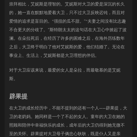
崇拜相比，艾妮斯是理智的。艾妮斯对大卫的爱是深沉的长久
的，她一直在默默地爱着大卫，只不过大卫反映迟钝，而且对
爱情的追求是盲目的。“强扭的瓜不甜。”“夫妻之间没有比志趣
不合更大的分歧了。”斯特朗太太的这句话在大卫心中掀起了波
澜。在朵拉死后，在经历了许多的困难之后，在海外历练数年
之后，大卫终于明白了他对艾妮斯的爱，他们结婚了。无论在
事业上、生活上，艾妮斯都是大卫理想的伴侣。
对于大卫应该来说，最爱的女人是朵拉，而最敬慕的是艾妮
斯。
辟果提
在大卫的成长经历中，不能不提到的还有一个人——辟果提，大
卫的老奶妈。她同样是一个了不起的女人。童年的大卫在她的
照顾和陪伴中幸福快乐的成长，成年后的大卫仍得到她无微不
至的关怀。辟果提对大卫母子俩忠心耿耿，既是仆人又是亲