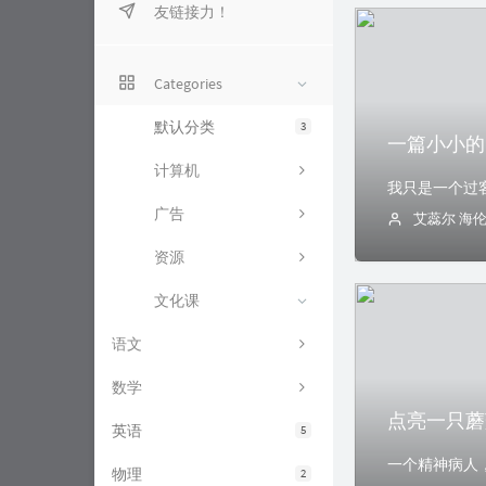
友链接力！
星路云盘
星路图床
Categories
星路杂货铺
默认分类
3
一篇小小的
计算机
广告
艾蕊尔 海
资源
文化课
语文
数学
点亮一只蘑
英语
5
物理
2