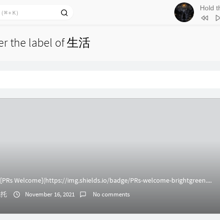
1
Hold t
der the label of 生活
配乐
2
一纸旧闻
3
爱人啊！
4
前尘愿
5
别为我把
6
雨季
s Welcome](https://img.shields.io/badge/PRs-welcome-brightgreen....
伦托
November 16, 2021
No comments