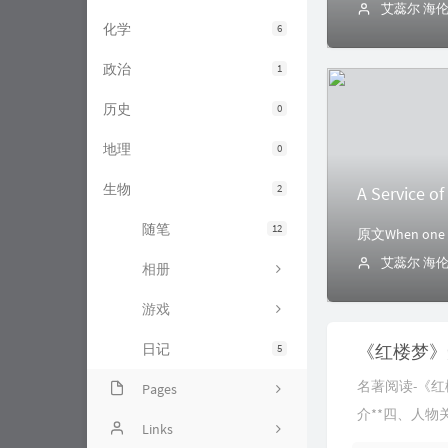
艾蕊尔 海
化学
6
政治
1
历史
0
地理
0
生物
2
A Service 
随笔
12
原文When one lov
艾蕊尔 海
相册
游戏
日记
《红楼梦》
5
名著阅读-《
Pages
介**四、人物
Github项目
Links