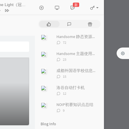
Hold the Light（冠以破碎之名）漫剧配乐
新
- CY7
he Light（冠以破碎之名）漫剧
P
L
R
CY7
画久
o
a
a
p
t
n
Handsome 静态资源加速
庾澄庆
u
e
d
评
72
l
s
o
一七音乐 / 绛曲
论
a
数：
t
m
Handsome 主题使用阿里云镜像加速
春天变成忧伤的季节
杨紫怡
r
c
a
评
23
a
o
r
论
蔡佩轩
数：
r
m
t
成都外国语学校信息学集训课 Day13
t
m
i
评
15
i
论
e
c
数：
c
n
l
洛谷自动打卡机
l
t
e
评
12
论
e
s
s
数：
s
NOIP初赛知识点总结
评
9
论
数：
Blog Info