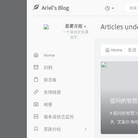
Ariel's Blog
Articles un
星雾月雨
一个菜鸡文化课
选手。
Home
生活
Home
归档
留言板
友情链接
提问的智慧
相册
# 提问的智慧 [![PR
服务器状态监控
艾蕊尔 海
星路分站