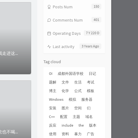
Posts Num
150
Comments Num
401
Operating Days
7 Y 220 D
Last activity
3 Years Ago
我只是一个过客这里是二〇二一年，我在这里。我在哪里？对于善良的思索二〇一六年我走进这里，有幸认识了你。幸福的人千篇一律，但不幸的人各有各的不幸。我从小地方...
Tag cloud
OI
成都外国语学校
日记
题解
文件
生活
考试
博主
化学
公式
模板
Windows
模拟
服务器
安装
图片
空间
们
C++
配置
主题
域名
反应
include
the
版本
一个精神病人，以为自己是一只蘑菇，于是他每天都撑着一把伞蹲在房间的墙角里，不吃也不喝，像一只真正的蘑菇一样。心理医生想了一个办法。有一天，心理医生也撑了一...
使用
资料
暴力
广告