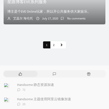
星路博客EVE系列服务
博主是个EVE Online玩家，所以开公共服务供大家娱乐。
艾蕊尔 海伦托
July 17, 2020
No comments
1
2
P
L
R
o
a
a
p
t
n
Handsome 静态资源加速
u
e
d
评
72
l
s
o
论
a
t
m
数：
Handsome 主题使用阿里云镜像加速
r
c
a
评
23
a
o
r
论