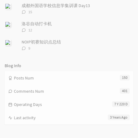
r
数：
m
t
成都外国语学校信息学集训课 Day13
t
m
i
评
15
i
e
c
论
数：
c
n
l
洛谷自动打卡机
l
t
e
评
12
e
论
s
s
数：
s
NOIP初赛知识点总结
评
9
论
数：
Blog Info
Posts Num
150
Comments Num
401
Operating Days
7 Y 220 D
Last activity
3 Years Ago