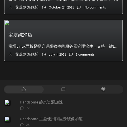
艾蕊尔 海伦托
October 24, 2021
No comments
宝塔纯净版
宝塔Linux面板是提升运维效率的服务器管理软件，支持一键LAMP/LNMP/集群/监控/网站/FTP/数据库/JAVA等100多项服务器管理功能。 有3...
艾蕊尔 海伦托
July 4, 2021
1 comments
P
L
R
o
a
a
p
t
n
Handsome 静态资源加速
u
e
d
评
72
l
s
o
论
a
t
m
数：
Handsome 主题使用阿里云镜像加速
r
c
a
评
23