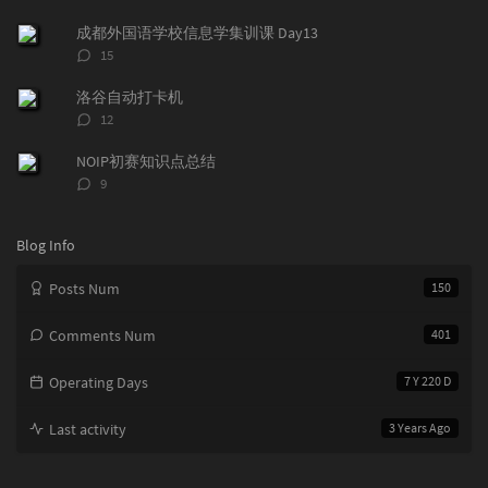
a
o
r
论
r
数：
m
t
成都外国语学校信息学集训课 Day13
t
m
i
评
15
i
e
c
论
数：
c
n
l
洛谷自动打卡机
l
t
e
评
12
e
论
s
s
数：
s
NOIP初赛知识点总结
评
9
论
数：
Blog Info
Posts Num
150
Comments Num
401
Operating Days
7 Y 220 D
Last activity
3 Years Ago