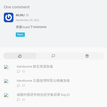
One comment
iMJMJ
September 29, 2021
果断mark下########
Reply
P
L
R
o
a
a
p
t
n
Handsome 静态资源加速
u
e
d
评
72
l
s
o
论
a
t
m
数：
Handsome 主题使用阿里云镜像加速
r
c
a
评
23
a
o
r
论
r
数：
m
t
成都外国语学校信息学集训课 Day13
t
m
i
评
15
i
e
c
论