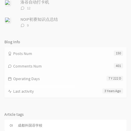
数：
c
n
l
洛谷自动打卡机
l
t
e
评
12
e
论
s
s
数：
s
NOIP初赛知识点总结
评
9
论
数：
Blog Info
Posts Num
150
Comments Num
401
Operating Days
7 Y 222 D
Last activity
3 Years Ago
Article tags
OI
成都外国语学校