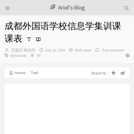
Ariel's Blog
成都外国语学校信息学集训课
课表
Author：
发
艾蕊尔 海伦托
July 11, 2019
2815 views
One comment
Categories：
布
314 words
OI
时
间：
Home
Text
Share to：