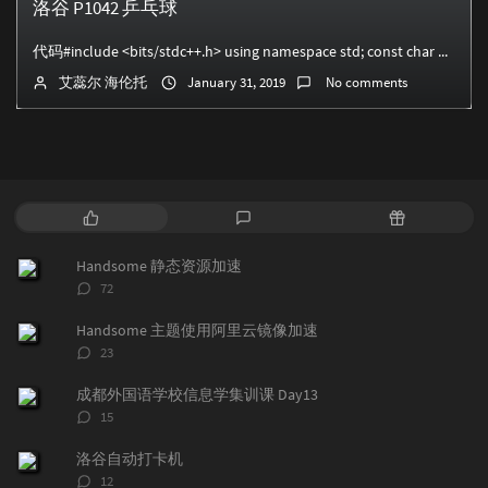
洛谷 P1042 乒乓球
代码#include <bits/stdc++.h> using namespace std; const char WIN='W&...
艾蕊尔 海伦托
January 31, 2019
No comments
P
L
R
o
a
a
p
t
n
Handsome 静态资源加速
u
e
d
评
72
l
s
o
论
a
t
m
数：
Handsome 主题使用阿里云镜像加速
r
c
a
评
23
a
o
r
论
r
数：
m
t
成都外国语学校信息学集训课 Day13
t
m
i
评
15
i
e
c
论
数：
c
n
l
洛谷自动打卡机
l
t
e
评
12