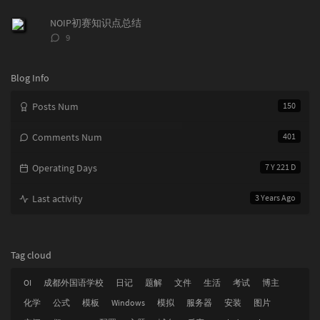
e
论
s
s
数：
s
NOIP初赛知识点总结
评
9
论
数：
Blog Info
Posts Num
150
Comments Num
401
Operating Days
7 Y 221 D
Last activity
3 Years Ago
Tag cloud
OI
成都外国语学校
日记
题解
文件
生活
考试
博主
化学
公式
模板
Windows
模拟
服务器
安装
图片