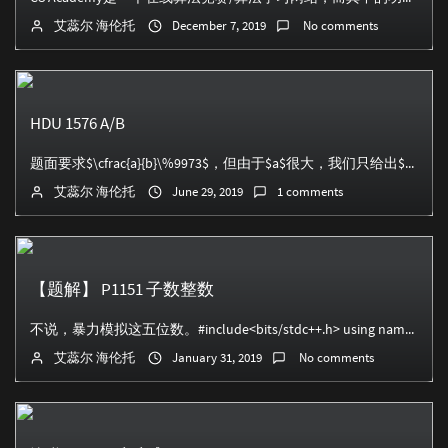
艾蕊尔 海伦托
December 7, 2019
No comments
HDU 1576 A/B
题面要求$\cfrac{a}{b}\%9973$，但由于$a$很大，我们只给出$n=A\%9973$，保证$a$必能被$b$整除，且$gcd(b,9973...
艾蕊尔 海伦托
June 29, 2019
1 comments
【题解】 P1151 子数整数
不说，暴力模拟这五位数。#include<bits/stdc++.h> using namespace std; int main(){ ...
艾蕊尔 海伦托
January 31, 2019
No comments