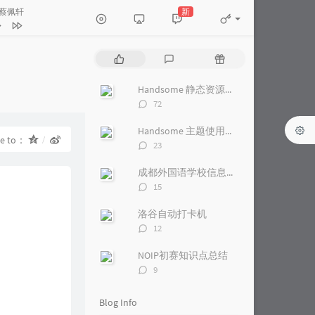
新
 蔡佩轩
he Light（冠以破碎之名）漫剧
P
L
R
CY7
画久
o
a
a
p
t
n
Handsome 静态资源加速
ories：
庾澄庆
u
e
d
评
72
l
s
o
一七音乐 / 绛曲
论
a
数：
t
m
Handsome 主题使用阿里云镜像加速
春天变成忧伤的季节
杨紫怡
re to：
r
c
a
评
23
a
o
r
论
蔡佩轩
数：
r
m
t
成都外国语学校信息学集训课 Day13
t
m
i
评
15
i
论
e
c
数：
c
n
l
洛谷自动打卡机
l
t
e
评
12
论
e
s
s
数：
s
NOIP初赛知识点总结
评
9
论
数：
Blog Info