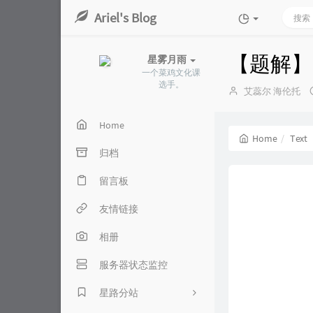
Ariel's Blog
【题解】 P
星雾月雨
一个菜鸡文化课
选手。
Author：
艾蕊尔 海伦托
Home
Home
Text
归档
留言板
友情链接
相册
服务器状态监控
星路分站