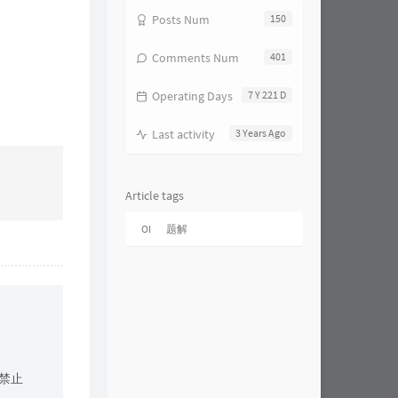
Posts Num
150
Comments Num
401
Operating Days
7 Y 221 D
Last activity
3 Years Ago
Article tags
OI
题解
-禁止