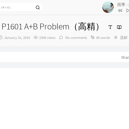
雨季
-
1
Hold t
1601 A+B Problem（高精）
配乐
2
一纸旧闻
发
Categ
January 31, 2019
2308 views
No comments
85 words
3
爱人啊！
题解
布
4
前尘愿
时
间：
5
别为我把
Sha
6
雨季