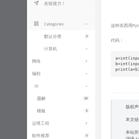
友链接力！
星路云盘
星路图床
Categories
这种东西用Py
星路杂货铺
默认分类
3
代码：
计算机
a=int(inpu
网络
b=int(inpu
print(a+b
编程
OI
题解
26
版权声
模板
0
本文链
运维工程
本站所
软件推荐
0
演绎 4