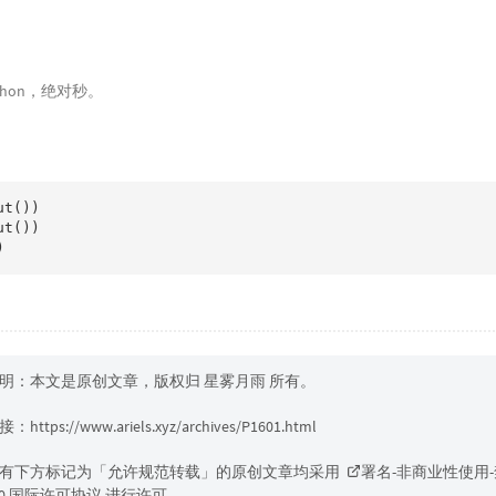
thon，绝对秒。
t())

t())

)
明：本文是原创文章，版权归
星雾月雨
所有。
接：
https://www.ariels.xyz/archives/P1601.html
有下方标记为「允许规范转载」的原创文章均采用
署名-非商业性使用
.0 国际许可协议
进行许可。