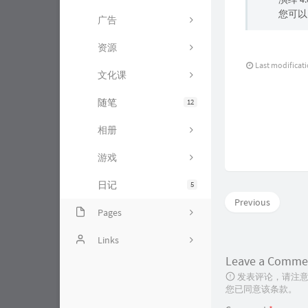
您可以
广告
资源
Last modificat
文化课
随笔
12
相册
游戏
日记
5
Previous
Pages
Github项目
Links
Leave a Comme
留言板
ytha's blog
发表评论，请注意
您已同意该条款。
时光机
无限·领域