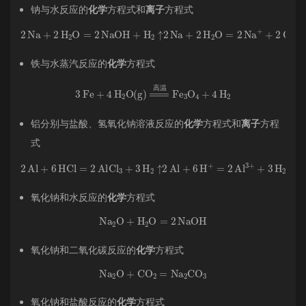
钠与水反应的
化学
方程式和
离子
方程式
2
Na
+
2
H
A
2
O
=
2
NaOH
+
H
A
2
↑
2
Na
+
2
H
A
2
O
=
2
Na
A
+
+
2
OH
A
−
+
H
A
2
↑
铁与水蒸汽反应的
化学
方程式
3
Fe
+
4
H
A
2
O
(
g
)
=
高
温
Fe
A
3
O
A
4
+
4
H
A
2
高
温
铝分别与盐酸、氢氧化钠溶液反应的
化学
方程式和
离子
方程
式
2
2
Al
H
A
+
2
6
O
HCl
=
2
=
NaAlO
2
AlCl
A
A
3
2
+
+
3
3
H
H
A
A
2
2
↑
↑
2
2
Al
Al
+
+
6
2
H
OH
A
+
A
=
−
2
+
Al
2
H
A
3
A
+
2
+
O
3
=
H
2
A
AlO
2
↑
2
A
Al
2
A
+
−
2
+
NaOH
3
H
A
2
↑
+
氧化钠和水反应的
化学
方程式
Na
A
2
O
+
H
A
2
O
=
2
NaOH
氧化钠和二氧化碳反应的
化学
方程式
Na
A
2
O
+
CO
A
2
=
Na
A
2
CO
A
3
氧化钠和盐酸反应的
化学
方程式