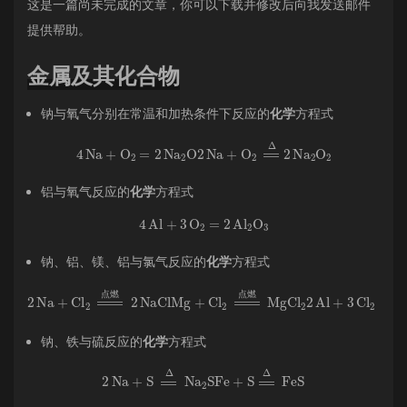
这是一篇尚未完成的文章，你可以下载并修改后向我发送
邮件
提供帮助。
金属及其化合物
钠与氧气分别在常温和加热条件下反应的
化学
方程式
4
Na
+
O
A
2
=
2
Na
A
2
O
2
Na
+
O
A
2
=
Δ
2
Na
A
2
O
A
2
铝与氧气反应的
化学
方程式
4
Al
+
3
O
A
2
=
2
Al
A
2
O
A
3
钠、铝、镁、铝与氯气反应的
化学
方程式
2
燃
Na
2
+
AlCl
Cl
A
A
2
3
=
2
点
Na
燃
+
S
2
NaCl
=
Δ
Na
Mg
A
2
+
S
Cl
Mg
A
2
+
S
=
点
=
Δ
燃
MgS
MgCl
2
Al
A
+
2
3
2
S
Al
=
+
Δ
3
Cl
Al
A
A
2
2
S
=
A
点
3
点
燃
点
燃
点
燃
钠、铁与硫反应的
化学
方程式
2
Na
+
S
=
Δ
Na
A
2
S
Fe
+
S
=
Δ
FeS