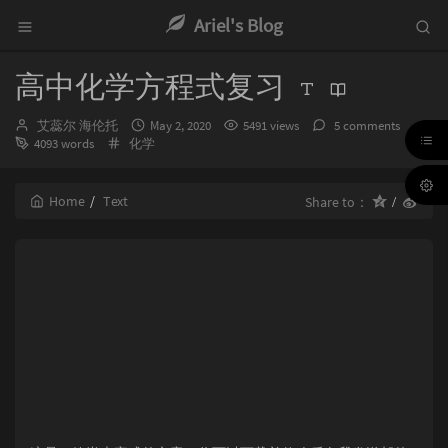
Ariel's Blog
高中化学方程式复习
Author：
发
艾蕊尔 海伦托
May 2, 2020
5491 views
5 comments
Categories：
布
4093 words
化学
时
间：
Home
Text
Share to：