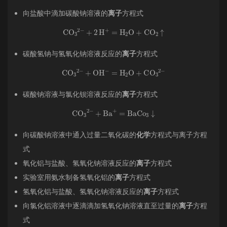
向盐酸中滴加碳酸钠溶液的
离子
方程式
CO
A
3
A
2
−
+
2
H
A
+
=
H
A
2
O
+
CO
A
2
↑
碳酸氢钠与氢氧化钠溶液反应的
离子
方程式
CO
A
3
A
2
−
+
OH
A
−
=
H
A
2
O
+
CO
A
3
A
2
−
碳酸钠溶液与氯化钡溶液反应的
离子
方程式
CO
A
3
A
2
−
+
Ba
A
+
=
BaCo
A
3
↓
向碳酸钠溶液中通入过量二氧化碳的
化学
方程式与离子方程
式
氧化铝与盐酸、氢氧化钠溶液反应的
离子
方程式
实验室用氨水制备氢氧化铝的
离子
方程式
氢氧化铝与盐酸、氢氧化钠溶液反应的
离子
方程式
向氯化铝溶液中逐滴滴加氢氧化钠溶液直至过量的
离子
方程
式