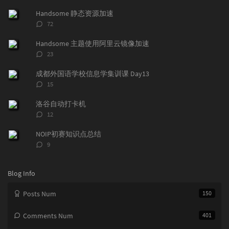
p
t
n
Handsome 静态资源加速
u
e
d
评
72
l
s
o
论
a
t
m
数：
Handsome 主题使用阿里云镜像加速
r
c
a
评
23
a
o
r
论
r
数：
m
t
成都外国语学校信息学集训课 Day13
t
m
i
评
15
i
e
c
论
数：
c
n
l
洛谷自动打卡机
l
t
e
评
12
e
论
s
s
数：
s
NOIP初赛知识点总结
评
9
论
数：
Blog Info
Posts Num
150
Comments Num
401