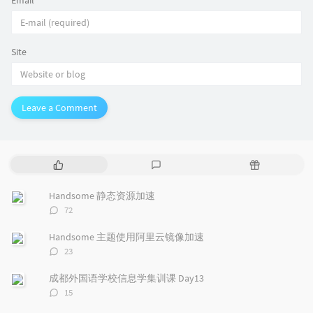
Email
*
Site
Leave a Comment
P
L
R
o
a
a
p
t
n
Handsome 静态资源加速
u
e
d
评
72
l
s
o
论
a
t
m
数：
Handsome 主题使用阿里云镜像加速
r
c
a
评
23
a
o
r
论
r
数：
m
t
成都外国语学校信息学集训课 Day13
t
m
i
评
15
i
e
c
论