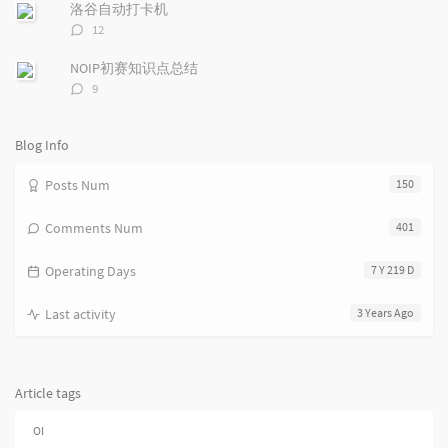
数：
c
n
l
洛谷自动打卡机
l
t
e
评
12
e
论
s
s
数：
s
NOIP初赛知识点总结
评
9
论
数：
Blog Info
Posts Num
150
Comments Num
401
Operating Days
7 Y 219 D
Last activity
3 Years Ago
Article tags
OI