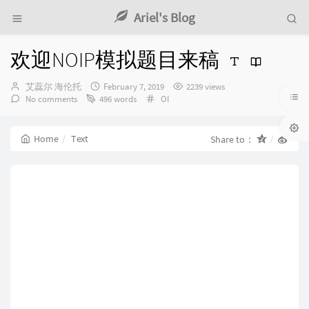
Ariel's Blog
欢迎NOIP模拟题目来稿
Author：
发
艾蕊尔 海伦托
February 7, 2019
2239 views
布
Categories：
No comments
496 words
OI
时
间：
Home
Text
Share to：