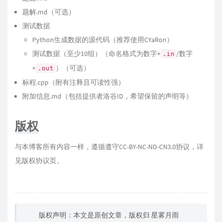
题解.md（可选）
测试数据
Python生成数据的源代码（推荐使用CYaRon）
测试数据（至少10组）（命名格式为数字+
/数字
.in
+
）（可选）
.out
标程.cpp（附有注释且可读性强）
附加信息.md（包括提供者洛谷ID，希望保留的声明等）
版权
与本博客所有内容一样，遵循遵守CC-BY-NC-ND-CN3.0协议，详
见
版权协议
页。
版权声明：本文是原创文章，版权归
星雾月雨