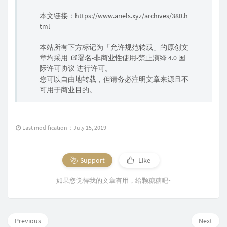
阴差阳错未必不是所愿如偿
我也明白这些都是关心的模样
本文链接：
https://www.ariels.xyz/archives/380.h
可你们也明白青春有自我主张
tml
如果弯路自己不走一趟
那些空洞道理就成了寡味的鸡汤
我也明白唠叨都是真挚的希望
本站所有下方标记为「允许规范转载」的原创文
可能再没有人那么爱我像这样
章均采用
署名-非商业性使用-禁止演绎 4.0 国
我会努力把好大学考上
不辜负你们的期望
际许可协议
进行许可。
和自己青春的梦想
您可以自由地转载，但请务必注明文章来源且不
你说我十七岁要很努力向上
可用于商业目的。
生活才能过得不一样
可健康快乐才是向往
可最好的生活叫日常
你说你十七岁最多遗憾迷茫
不希望发生在我身上
Last modification：July 15, 2019
而四十岁的这些感伤
是必然经过和十七岁一样
我也明白 这些都是关心的模样
可你们也明白青春 有自我主张
Support
Like
如果弯路自己不走一趟
那些空洞道理就成了寡味的鸡汤
我也明白唠叨都是真挚的希望
如果您觉得我的文章有用，给颗糖糖吧~
可能再没有人那么爱我像这样
我会努力把好大学考上
不辜负你们的期望
和自己青春的梦想
Previous
如果青春是一场没有彩排的演出
Next