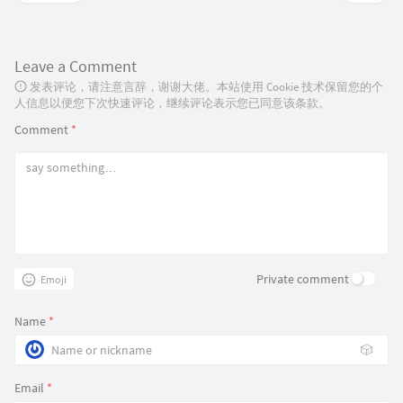
你们只是期待它能安全完美落幕
这过程有多辛苦我有数
想走自己的路不需要谁来羡慕
如果青春没有必要你我他她重复
你们的唠叨我知道是照顾是在乎
Leave a Comment
这过程不是分数是态度
发表评论，请注意言辞，谢谢大佬。本站使用 Cookie 技术保留您的个
想找到自己那条路
人信息以便您下次快速评论，继续评论表示您已同意该条款。
撞了南墙不悔当初
我明白你的爱 也希望你明白
Comment
*
我想要的未来 有自己的安排
Private comment
Emoji
Name
*
🎲
Email
*