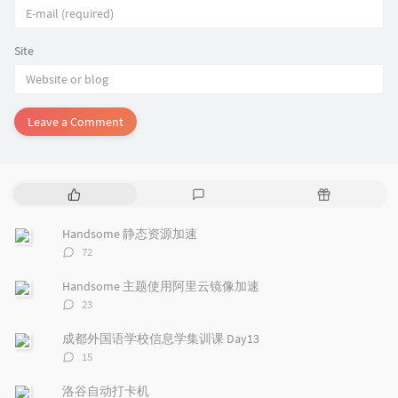
Site
Leave a Comment
P
L
R
o
a
a
p
t
n
Handsome 静态资源加速
u
e
d
评
72
l
s
o
论
a
t
m
数：
Handsome 主题使用阿里云镜像加速
r
c
a
评
23
a
o
r
论
r
数：
m
t
成都外国语学校信息学集训课 Day13
t
m
i
评
15
i
e
c
论
数：
c
n
l
洛谷自动打卡机