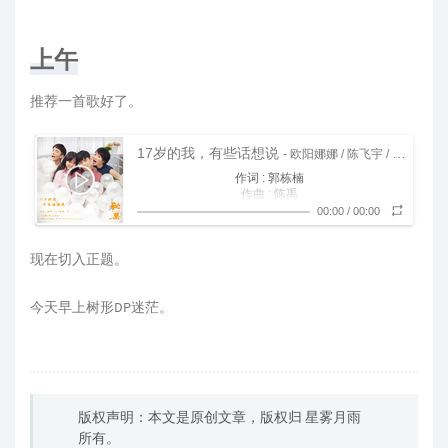
上午
推荐一首歌好了。
17岁的我，有些话想说
- 欧阳娜娜 / 陈飞宇 / 邹元清 / 张诚航 / 光线合唱团
作词 : 郭栋楠
作曲 : 陈禹
听你说多喝牛奶才能变强壮
00:00
/
00:00
高考才会有机会上榜
可后来没吸收的营养
现在切入正题。
成了始终减不下的胖
看见你教室外看着我透着窗
被说上课没认真听讲
今天早上树形DP迷茫。
班主任神出鬼没难防
被监视的感觉会不爽
你知道我总会对女生有欣赏
欣赏只希望一起成长
被定义早恋太过勉强
我们也没说地久天长
想到你高考前比我还要紧张
版权声明：本文是原创文章，版权归
星雾月雨
成了我最担心的景象
青春有多少可能方向
所有。