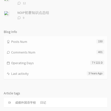
l
t
e
评
12
e
论
s
s
数：
s
NOIP初赛知识点总结
评
9
论
数：
Blog Info
Posts Num
150
Comments Num
401
Operating Days
7 Y 221 D
Last activity
3 Years Ago
Article tags
OI
成都外国语学校
日记