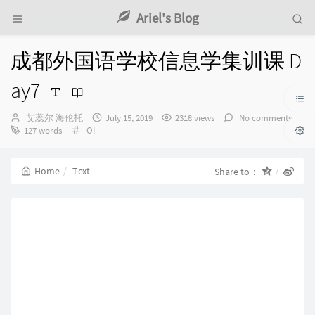
Ariel's Blog
成都外国语学校信息学集训课 D
ay7
Author：
发
艾蕊尔 海伦托
July 15, 2019
2318 views
No comments
Categories：
布
127 words
OI
时
间：
Home
Text
Share to：