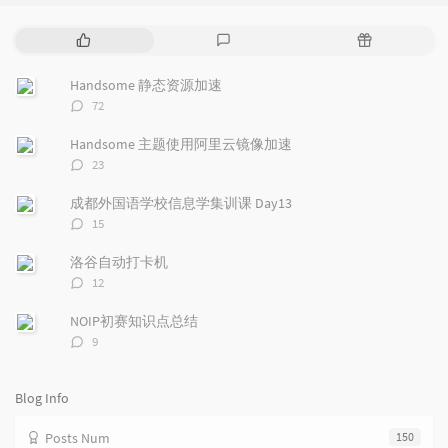
P
L
R
o
a
a
p
t
n
Handsome 静态资源加速
u
e
d
评
72
l
s
o
论
a
t
m
数：
Handsome 主题使用阿里云镜像加速
r
c
a
评
23
a
o
r
论
r
数：
m
t
成都外国语学校信息学集训课 Day13
t
m
i
评
15
i
e
c
论
数：
c
n
l
洛谷自动打卡机
l
t
e
评
12
e
论
s
s
数：
s
NOIP初赛知识点总结
评
9
论
数：
Blog Info
Posts Num
150