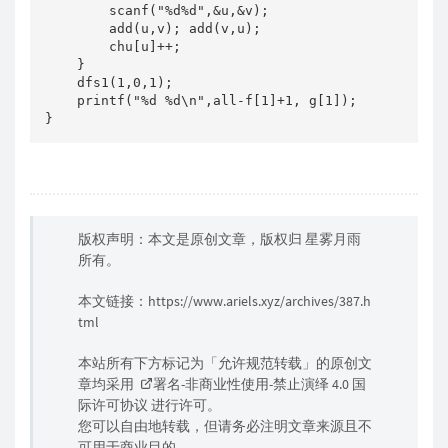
        scanf("%d%d",&u,&v);

        add(u,v); add(v,u);

        chu[u]++;

    }

    dfs1(1,0,1);

    printf("%d %d\n",all-f[1]+1, g[1]);

}
版权声明：本文是原创文章，版权归
星雾月雨
所有。
本文链接：
https://www.ariels.xyz/archives/387.h
tml
本站所有下方标记为「允许规范转载」的原创文
章均采用
署名-非商业性使用-禁止演绎 4.0 国
际许可协议
进行许可。
您可以自由地转载，但请务必注明文章来源且不
可用于商业目的。