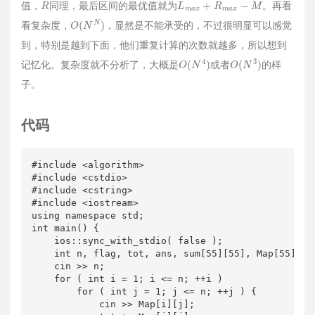
值，
同理，最后区间的最优值就为
。再看
O
(
N
N
)
看复杂度，
，显然是不能承受的，不过很明显可以感觉
到，特别是越到下面，他们重复计算的次数就越多，所以想到
O
(
N
4
)
O
(
N
3
)
记忆化。复杂度就不分析了，大概是
或者
的样
子。
代码
#include <algorithm>

#include <cstdio>

#include <cstring>

#include <iostream>

using namespace std;

int main() {

    ios::sync_with_stdio( false );

    int n, flag, tot, ans, sum[55][55], Map[55][55]
    cin >> n;

    for ( int i = 1; i <= n; ++i )

        for ( int j = 1; j <= n; ++j ) {

            cin >> Map[i][j];
