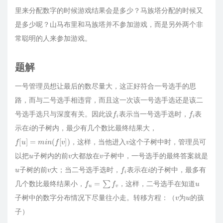
里来分配数字的时候游戏结果会是多少？马族塔分配的时候又
是多少呢？山马布里和马族塔并不参加游戏，而是另外两个非
常聪明的人来参加游戏。
题解
一号管理员想让最后的数尽量大，这正好符合一号选手的思
路，而与二号选手相违背，而且这一次该一号选手选还是该二
f
i
f
i
号选手选只与深度有关。因此设
表示当一号选手选时，
表
i
示在
的子树内，最少有几个数比最终结果大，
f
[
u
]
=
m
i
n
(
f
[
v
]
)
v
，这样，当他进入
这个子树中时，管理员可
u
v
v
以把
子树内的前
大都放在
子树中，一号选手的最终答案就是
u
v
f
i
i
子树的前
大；当二号选手选时，
表示在
的子树中，最多有
f
u
=
∑
f
v
u
几个数比最终结果小，
，这样，二号选手在知道
v
u
子树中的数字分布情况下尽量往小走。转移方程：（
为
的孩
子）