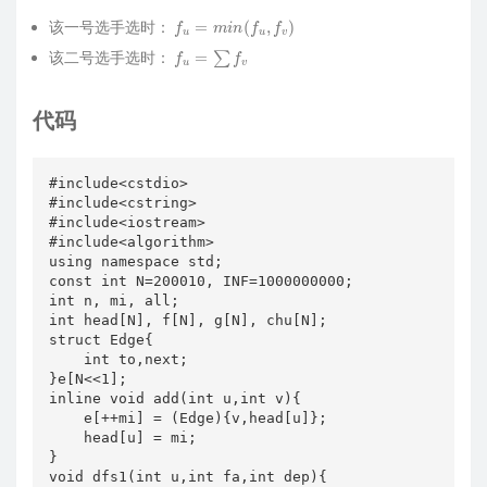
f
u
=
m
i
n
(
f
u
,
f
v
)
该一号选手选时：
f
u
=
∑
f
v
该二号选手选时：
代码
#include<cstdio>

#include<cstring>

#include<iostream>

#include<algorithm>

using namespace std; 

const int N=200010, INF=1000000000;

int n, mi, all;

int head[N], f[N], g[N], chu[N];

struct Edge{

    int to,next;

}e[N<<1];

inline void add(int u,int v){

    e[++mi] = (Edge){v,head[u]};

    head[u] = mi;

}

void dfs1(int u,int fa,int dep){
