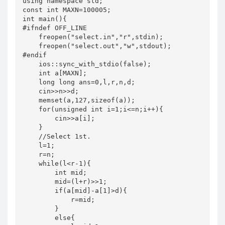
using namespace std;

const int MAXN=100005;

int main(){

#ifndef OFF_LINE

    freopen("select.in","r",stdin);

    freopen("select.out","w",stdout);

#endif

    ios::sync_with_stdio(false);

    int a[MAXN];

    long long ans=0,l,r,n,d;

    cin>>n>>d;

    memset(a,127,sizeof(a));

    for(unsigned int i=1;i<=n;i++){

        cin>>a[i];

    }

    //Select 1st.

    l=1;

    r=n;

    while(l<r-1){

        int mid;

        mid=(l+r)>>1;

        if(a[mid]-a[1]>d){

            r=mid;

        }

        else{
