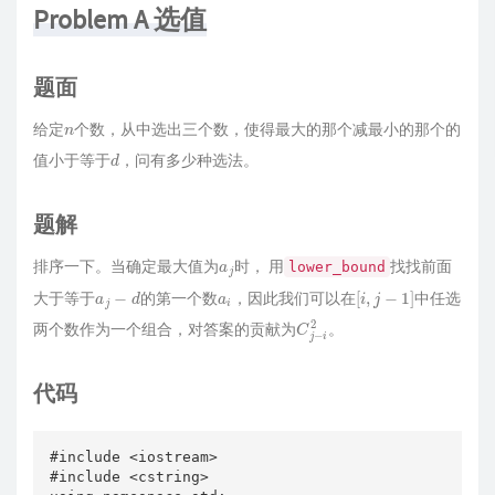
Problem A 选值
题面
n
给定
个数，从中选出三个数，使得最大的那个减最小的那个的
d
值小于等于
，问有多少种选法。
题解
a
j
排序一下。当确定最大值为
时， 用
找找前面
lower_bound
a
j
−
d
a
i
[
i
,
j
−
1
]
大于等于
的第一个数
，因此我们可以在
中任选
C
2
j
−
i
两个数作为一个组合，对答案的贡献为
。
代码
#include <iostream>

#include <cstring>
