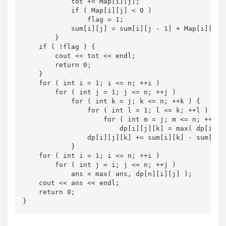
            tot += Map[i][j];

            if ( Map[i][j] < 0 )

                flag = 1;

            sum[i][j] = sum[i][j - 1] + Map[i][j];

        }

    if ( !flag ) {

        cout << tot << endl;

        return 0;

    }

    for ( int i = 1; i <= n; ++i )

        for ( int j = 1; j <= n; ++j )

            for ( int k = j; k <= n; ++k ) {

                for ( int l = 1; l <= k; ++l )

                    for ( int m = j; m <= n; ++m )

                        dp[i][j][k] = max( dp[i][j]
                dp[i][j][k] += sum[i][k] - sum[i][j
            }

    for ( int i = 1; i <= n; ++i )

        for ( int j = i; j <= n; ++j )

            ans = max( ans, dp[n][i][j] );

    cout << ans << endl;

    return 0;

}