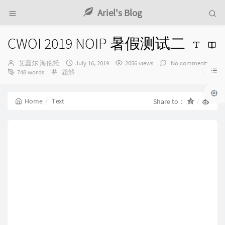
Ariel's Blog
CWOI 2019 NOIP 暑假测试二
Author：
发
艾蕊尔 海伦托
July 16, 2019
2056 views
No comments
Categories：
布
748 words
题解
时
间：
Home
Text
Share to：