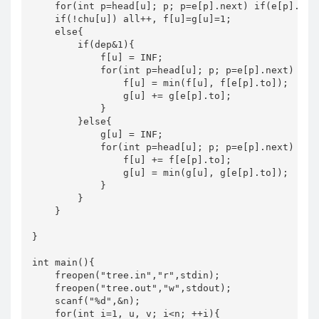
    for(int p=head[u]; p; p=e[p].next) if(e[p].to!=
    if(!chu[u]) all++, f[u]=g[u]=1;

    else{

        if(dep&1){

            f[u] = INF;

            for(int p=head[u]; p; p=e[p].next) if(e
                f[u] = min(f[u], f[e[p].to]);

                g[u] += g[e[p].to];

            }

        }else{

            g[u] = INF;

            for(int p=head[u]; p; p=e[p].next) if(e
                f[u] += f[e[p].to];

                g[u] = min(g[u], g[e[p].to]);

            }

        }

    }

}

int main(){

    freopen("tree.in","r",stdin);

    freopen("tree.out","w",stdout);

    scanf("%d",&n);

    for(int i=1, u, v; i<n; ++i){
