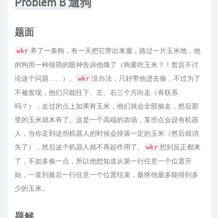
Problem B 遛狗
题面
养了一条狗，有一天把它带出来遛，路过一片玉米地，他
wkr
的狗用一种很萌的眼神告诉他饿了（狗要吃玉米？！暂且不讨
论这个问题……）。
没办法，只好带他进去偷，不过为了
wkr
不被发现，他们只能往下、左、右三个方向走（有联系
吗？），走过的点上如果有玉米，他们就会全部偷走，然后那
里的玉米就木有了。这是一个高端的农场，某些点会设有机器
人，当你走到这些机器人的时候会掉落一定的玉米（然后就消
失了），然后这个机器人就不再起作用了。
想到反正都来
wkr
了，不如多偷一点，所以他想知道从第一行任意一个位置开
始，一直到最后一行任意一个位置结束，最终他最多能得到多
少的玉米。
题解