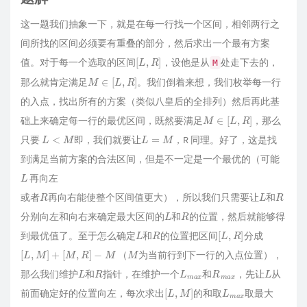
这一题我们抽象一下，就是在每一行找一个区间，相邻两行之
间所找的区间必须要有重叠的部分，然后求出一个最有方案
[
L
,
R
]
值。对于每一个选取的区间
，设他是从
处走下去的，
M
M
∈
[
L
,
R
]
那么就肯定满足
。我们倒着来想，我们枚举每一行
的入点，找出所有的方案（类似八皇后的全排列）然后再此基
M
∈
[
L
,
R
]
础上来确定每一行的最优区间，既然要满足
，那么
L
<
M
L
=
M
只要
即，我们就要让
，R 同理。好了，这是找
到满足当前方案的合法区间，但是不一定是一个最优的（可能
L
再向左
R
L
R
或者
再向右能使整个区间值更大），所以我们只需要让
和
L
R
分别向左和向右来确定最大区间的
和
的位置，然后就能够得
L
R
[
L
,
R
]
到最优值了。至于怎么确定
和
的位置把区间
分成
[
L
,
M
]
+
[
M
,
R
]
−
M
M
（
为当前行到下一行的入点位置），
L
R
L
x
m
a
R
x
m
a
L
那么我们维护
和
指针，在维护一个
和
，先让
从
[
L
,
M
]
L
x
m
a
前面确定好的位置向左，每次求出
的和取
取最大
R
L
m
a
x
+
R
m
a
x
−
M