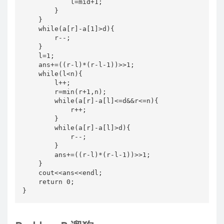
            l=mid+1;

        }

    }

    while(a[r]-a[1]>d){

        r--;

    }

    l=1;

    ans+=((r-l)*(r-l-1))>>1;

    while(l<n){

        l++;

        r=min(r+1,n);

        while(a[r]-a[l]<=d&&r<=n){

            r++;

        }

        while(a[r]-a[l]>d){

            r--;

        }

        ans+=((r-l)*(r-l-1))>>1;

    }

    cout<<ans<<endl;

    return 0;

}