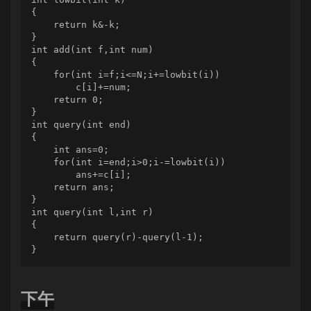
{

    return k&-k;

}

int add(int f,int num)

{

    for(int i=f;i<=N;i+=lowbit(i))

        c[i]+=num;

    return 0;

}

int query(int end)

{

    int ans=0;

    for(int i=end;i>0;i-=lowbit(i))

        ans+=c[i];

    return ans;

}

int query(int l,int r)

{

    return query(r)-query(l-1);

}
下午