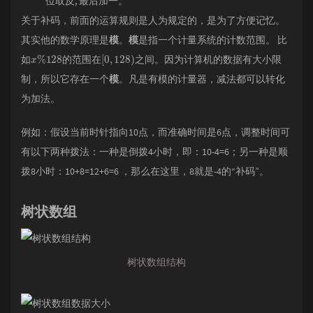
位取反, 最后加一。
关于补码，前面的运算规则是人为规定的，是为了方便记忆。
其实他的数学原理是
模
。
模
是指一个计量系统的计数范围。 比
x
%
128
[
0
,
128
)
如
的范围在
之间。因为计算机的数据有大小限
制，所以它存在一个
模
。凡是有模的计量器，减法都可以转化
为加法。
例如：假设当前时针指向10点，而准确时间是6点，调整时间可
有以下两种拨法：一种是倒拨4小时，即：10-4=6；另一种是顺
拨8小时：10+8=12+6=6 ，那么在这里，8就是-4的“补码”。
树状数组
树状数组结构