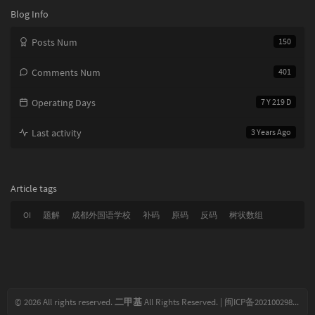
Blog Info
Posts Num
150
Comments Num
401
Operating Days
7 Y 219 D
Last activity
3 Years Ago
Article tags
OI
题解
成都外国语学校
补码
原码
反码
树状数组
© 2026 All rights reserved.
二甲基
All Rights Reserved. |
闽ICP备2021002988号-1