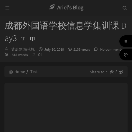
Ariel's Blog
成都外国语学校信息学集训课 D
ay3
Author：
发
艾蕊尔 海伦托
July 10, 2019
2133 views
No comments
Categories：
布
1315 words
OI
时
间：
Home
Text
Share to：