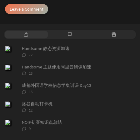
Leave a Comment
P
L
R
o
a
a
p
t
n
Handsome 静态资源加速
u
e
d
评
72
l
s
o
论
a
t
m
数：
Handsome 主题使用阿里云镜像加速
r
c
a
评
23
a
o
r
论
r
数：
m
t
成都外国语学校信息学集训课 Day13
t
m
i
评
15
i
e
c
论
数：
c
n
l
洛谷自动打卡机
l
t
e
评
12
e
论
s
s
数：
s
NOIP初赛知识点总结
评
9
论
数：