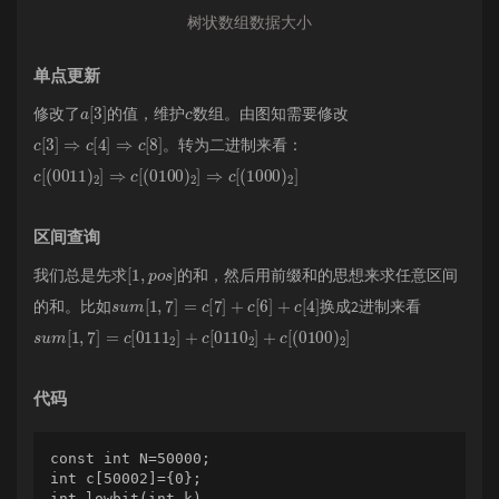
树状数组数据大小
单点更新
a
]
[
3
c
修改了
的值，维护
数组。由图知需要修改
c
[
3
]
⇒
c
[
4
]
⇒
c
[
8
]
。转为二进制来看：
c
[
(
0011
)
2
]
⇒
c
[
(
0100
)
2
]
⇒
c
[
(
1000
)
2
]
区间查询
[
1
,
p
o
s
]
我们总是先求
的和，然后 用前缀和的思想来求任意区间
s
u
m
[
1
,
7
]
=
c
[
7
]
+
c
[
6
]
+
c
[
4
]
的和。比如
换成2进制来看
s
u
m
[
1
,
7
]
=
c
[
0111
2
]
+
c
[
0110
2
]
+
c
[
(
0100
)
2
]
代码
const int N=50000;

int c[50002]={0};

int lowbit(int k)
