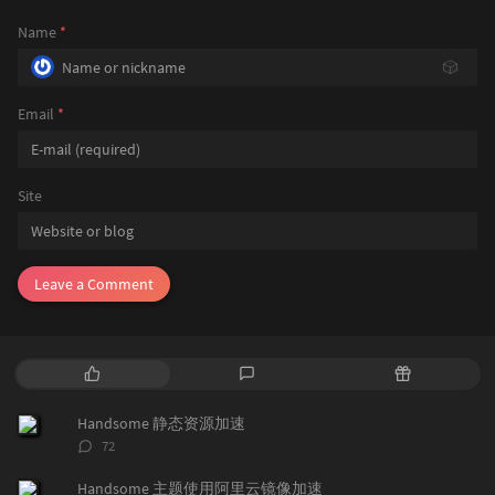
Name
*
🎲
Email
*
Site
Leave a Comment
P
L
R
o
a
a
p
t
n
Handsome 静态资源加速
u
e
d
评
72
l
s
o
论
a
t
m
数：
Handsome 主题使用阿里云镜像加速