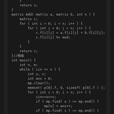
    }

    return s;

}

matrix Add( matrix a, matrix b, int n ) {

    matrix c;

    for ( int i = 0; i < n; i++ ) {

        for ( int j = 0; j < n; j++ ) {

            c.f[i][j] = a.f[i][j] + b.f[i][j];

            c.f[i][j] %= mod;

        }

    }

    return c;

}//模板

int main() {

    int n, m;

    while ( cin >> n ) {

        int u, v;

        int ans = 0;

        mp.clear();

        memset( p[0].f, 0, sizeof( p[0].f ) );

        for ( int i = 0; i < n; i++ ) {

            cin>>u>>v;

            if ( mp.find( u ) == mp.end() )

                mp[u] = ans++;

            if ( mp.find( v ) == mp.end() )
