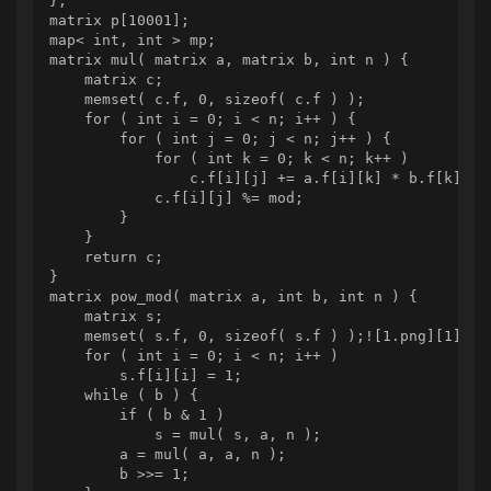
};

matrix p[10001];

map< int, int > mp;

matrix mul( matrix a, matrix b, int n ) {

    matrix c;

    memset( c.f, 0, sizeof( c.f ) );

    for ( int i = 0; i < n; i++ ) {

        for ( int j = 0; j < n; j++ ) {

            for ( int k = 0; k < n; k++ )

                c.f[i][j] += a.f[i][k] * b.f[k][j];
            c.f[i][j] %= mod;

        }

    }

    return c;

}

matrix pow_mod( matrix a, int b, int n ) {

    matrix s;

    memset( s.f, 0, sizeof( s.f ) );![1.png][1]

    for ( int i = 0; i < n; i++ )

        s.f[i][i] = 1;

    while ( b ) {

        if ( b & 1 )

            s = mul( s, a, n );

        a = mul( a, a, n );

        b >>= 1;
