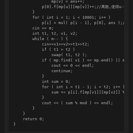
                mp[v] = ans++;

            p[0].f[mp[u]][mp[v]]++;//离散,使得u->ans
        }

        for ( int i = 1; i < 10001; i++ )

            p[i] = mul( p[i - 1], p[0], ans );
        cin >> m;

        int t1, t2, v1, v2;

        while ( m-- ) {

            cin>>v1>>v2>>t1>>t2;

            if ( t1 > t2 )

                swap( t1, t2 );

            if ( mp.find( v1 ) == mp.end() || mp.f
                cout << 0 << endl;

                continue;

            }

            int sum = 0;

            for ( int i = t1 - 1; i < t2; i++ ) {

                sum += p[i].f[mp[v1]][mp[v2]] % mod
            }

            cout << ( sum % mod ) << endl;

        }

    }

    return 0;

}