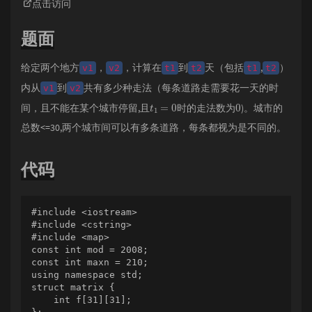
点击访问
题面
给定两个地方
，
，计算在
到
天（包括
,
）
v1
v2
t1
t2
t1
t2
内从
到
共有多少种走法（每条道路走需要花一天的时
v1
v2
t
1
=
0
0
间，且不能在某个城市停留,且
时的走法数为
)。城市的
总数<=30,两个城市间可以有多条道路，每条都视为是不同的。
代码
#include <iostream>

#include <cstring>

#include <map>

const int mod = 2008;

const int maxn = 210;

using namespace std;

struct matrix {

    int f[31][31];
