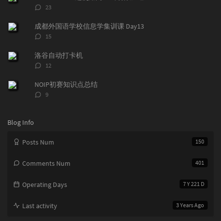
r
c
a
评
23
a
o
r
论
r
数：
m
t
成都外国语学校信息学集训课 Day13
t
m
i
评
15
i
e
c
论
数：
c
n
l
洛谷自动打卡机
l
t
e
评
12
e
论
s
s
数：
s
NOIP初赛知识点总结
评
9
论
数：
Blog Info
Posts Num
150
Comments Num
401
Operating Days
7 Y 221 D
Last activity
3 Years Ago