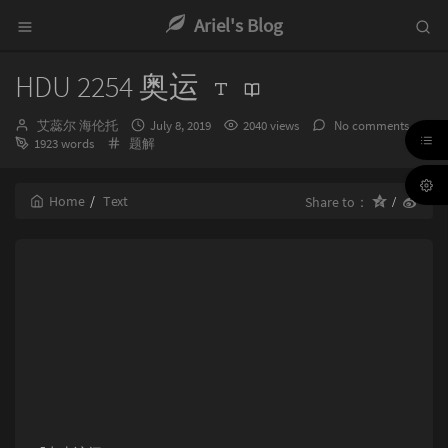
Ariel's Blog
HDU 2254 奥运
Author：
发
艾蕊尔 海伦托
July 8, 2019
2040 views
No comments
Categories：
布
1923 words
题解
时
间：
Home
Text
Share to：