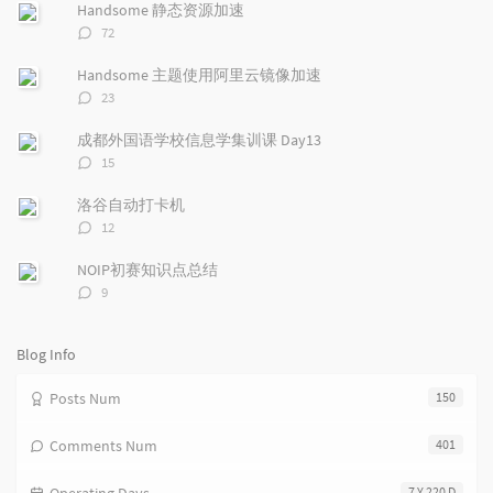
p
t
n
Handsome 静态资源加速
u
e
d
评
72
l
s
o
论
a
t
m
数：
Handsome 主题使用阿里云镜像加速
r
c
a
评
23
a
o
r
论
r
数：
m
t
成都外国语学校信息学集训课 Day13
t
m
i
评
15
i
e
c
论
数：
c
n
l
洛谷自动打卡机
l
t
e
评
12
e
论
s
s
数：
s
NOIP初赛知识点总结
评
9
论
数：
Blog Info
Posts Num
150
Comments Num
401
7 Y 220 D