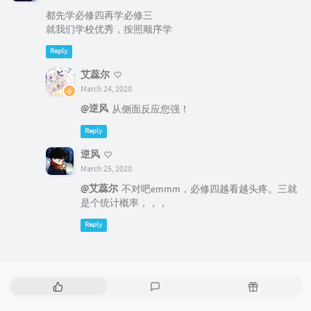
都先学必修四再学必修三
就我们学校优秀，按照顺序学
Reply
艾蕊尔
March 24, 2020
@逆风
从侧面反应您强！
Reply
逆风
March 25, 2020
@艾蕊尔
不对吧emmm，必修四越看越头疼。三就
是个统计概率，，，
Reply
P
L
R
o
a
a