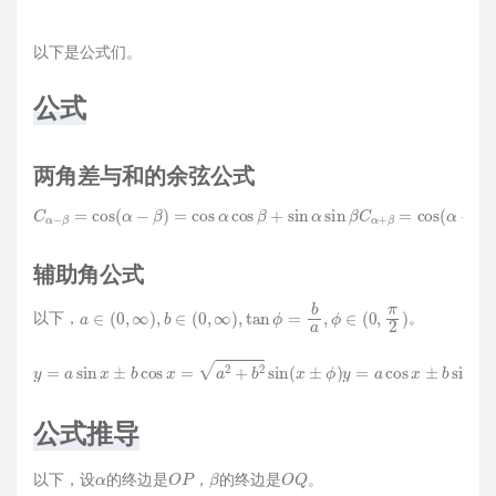
以下是公式们。
公式
两角差与和的余弦公式
β
C
−
α
sin
−
β
α
=
cos
sin
β
(
α
S
−
α
β
+
)
β
=
=
cos
sin
α
(
=
α
sin
cos
−
β
α
β
)
cos
=
+
sin
sin
β
α
α
−
cos
cos
sin
β
β
α
C
+
sin
c
α
o
+
β
s
β
α
=
sin
cos
β
(
S
α
α
+
+
β
β
)
=
=
cos
sin
(
α
α
cos
+
β
)
辅助角公式
a
∈
(
0
,
∞
)
,
b
∈
(
0
,
∞
)
,
tan
ϕ
=
b
a
,
ϕ
∈
(
0
,
π
2
)
以下，
。
y
=
a
sin
x
±
b
cos
x
=
a
2
+
b
2
sin
(
x
±
ϕ
)
y
=
a
cos
x
±
b
sin
x
=
a
2
+
b
2
cos
(
x
∓
ϕ
)
公式推导
α
O
P
β
O
Q
以下，设
的终边是
，
的终边是
。