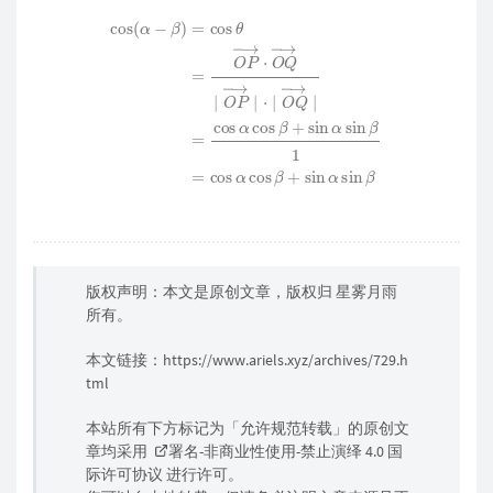
cos
(
α
−
β
)
=
cos
θ
=
O
α
P
sin
→
⋅
β
O
1
=
Q
cos
→
∣
α
O
cos
P
→
β
+
∣
sin
⋅
∣
α
O
sin
Q
→
β
∣
=
cos
α
cos
β
+
sin
版权声明：本文是原创文章，版权归
星雾月雨
所有。
本文链接：
https://www.ariels.xyz/archives/729.h
tml
本站所有下方标记为「允许规范转载」的原创文
章均采用
署名-非商业性使用-禁止演绎 4.0 国
际许可协议
进行许可。