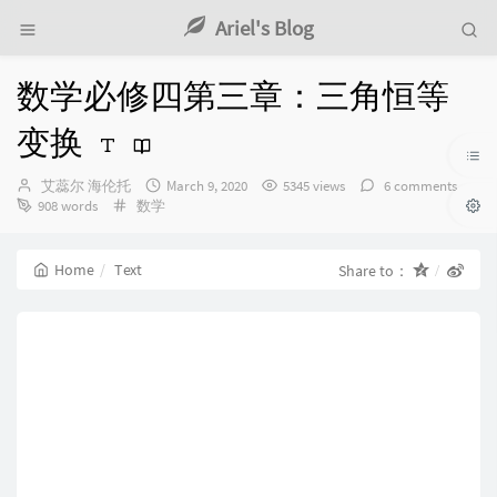
Ariel's Blog
数学必修四第三章：三角恒等
变换
Author：
发
艾蕊尔 海伦托
March 9, 2020
5345 views
6 comments
Categories：
布
908 words
数学
时
间：
Home
Text
Share to：