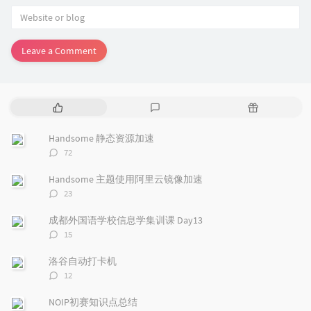
Leave a Comment
P
L
R
o
a
a
p
t
n
Handsome 静态资源加速
u
e
d
评
72
l
s
o
论
a
t
m
数：
Handsome 主题使用阿里云镜像加速
r
c
a
评
23
a
o
r
论
r
数：
m
t
成都外国语学校信息学集训课 Day13
t
m
i
评
15
i
e
c
论
数：
c
n
l
洛谷自动打卡机
l
t
e
评
12
e
论
s
s
数：
s
NOIP初赛知识点总结