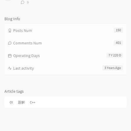
评
9
论
数：
Blog Info
Posts Num
150
Comments Num
401
Operating Days
7 Y 220 D
Last activity
3 Years Ago
Article tags
OI
题解
C++