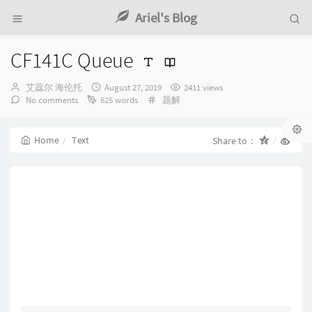
Ariel's Blog
CF141C Queue
Author：
发
艾蕊尔 海伦托
August 27, 2019
2411 views
布
Categories：
No comments
625 words
题解
时
间：
Home
Text
Share to：