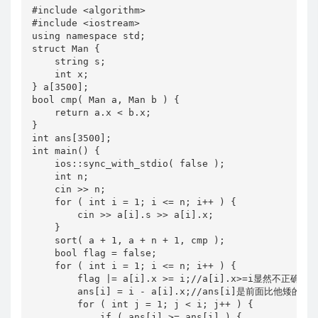
#include <algorithm>

#include <iostream>

using namespace std;

struct Man {

    string s;

    int x;

} a[3500];

bool cmp( Man a, Man b ) {

    return a.x < b.x;

}

int ans[3500];

int main() {

    ios::sync_with_stdio( false );

    int n;

    cin >> n;

    for ( int i = 1; i <= n; i++ ) {

        cin >> a[i].s >> a[i].x;

    }

    sort( a + 1, a + n + 1, cmp );

    bool flag = false;

    for ( int i = 1; i <= n; i++ ) {

        flag |= a[i].x >= i;//a[i].x>=i显然不正确

        ans[i] = i - a[i].x;//ans[i]是前面比他矮的人

        for ( int j = 1; j < i; j++ ) {

            if ( ans[j] >= ans[i] ) {
