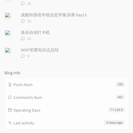
r
c
a
评
23
a
o
r
论
r
数：
m
t
成都外国语学校信息学集训课 Day13
t
m
i
评
15
i
e
c
论
数：
c
n
l
洛谷自动打卡机
l
t
e
评
12
e
论
s
s
数：
s
NOIP初赛知识点总结
评
9
论
数：
Blog Info
Posts Num
150
Comments Num
401
Operating Days
7 Y 220 D
Last activity
3 Years Ago