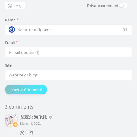
Private comment
Emoji
Name
*
🎲
Email
*
Site
Leave a Comment
3 comments
艾蕊尔 海伦托
March 8, 2021
窝自闭