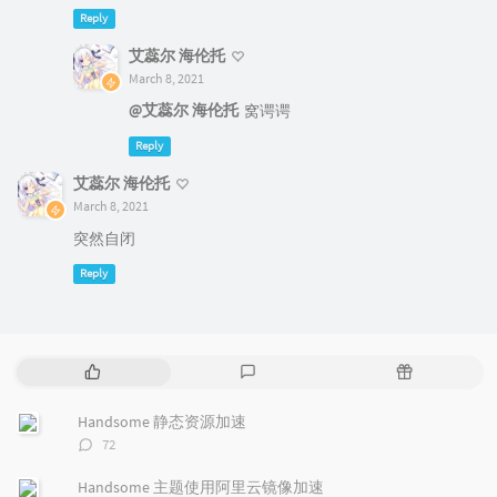
Reply
艾蕊尔 海伦托
March 8, 2021
@艾蕊尔 海伦托
窝谔谔
Reply
艾蕊尔 海伦托
March 8, 2021
突然自闭
Reply
P
L
R
o
a
a
p
t
n
Handsome 静态资源加速
u
e
d
评
72
l
s
o
论
a
t
m
数：
Handsome 主题使用阿里云镜像加速