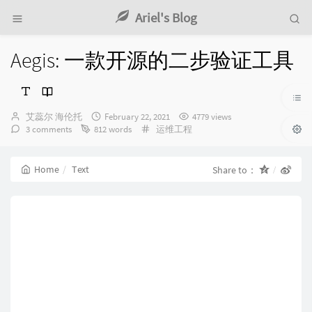
Ariel's Blog
Aegis: 一款开源的二步验证工具
Author：
发
艾蕊尔 海伦托
February 22, 2021
4779 views
布
Categories：
3 comments
812 words
运维工程
时
间：
Home
Text
Share to：