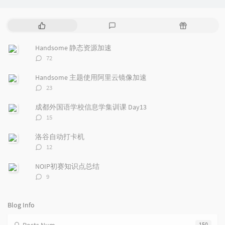
P
L
R
o
a
a
p
t
n
Handsome 静态资源加速
u
e
d
评
72
l
s
o
论
a
t
m
数：
Handsome 主题使用阿里云镜像加速
r
c
a
评
23
a
o
r
论
r
数：
m
t
成都外国语学校信息学集训课 Day13
t
m
i
评
15
i
e
c
论
数：
c
n
l
洛谷自动打卡机
l
t
e
评
12
e
论
s
s
数：
s
NOIP初赛知识点总结
评
9
论
数：
Blog Info
150