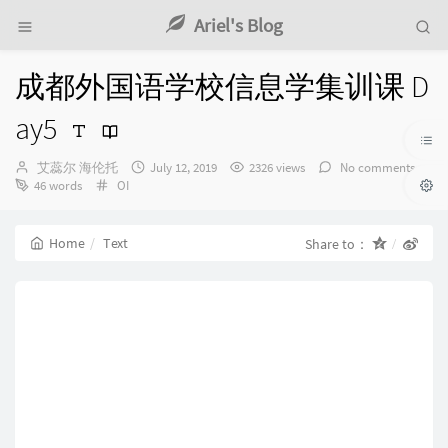
Ariel's Blog
成都外国语学校信息学集训课 D
ay5
Author：
发
艾蕊尔 海伦托
July 12, 2019
2326 views
No comments
Categories：
布
46 words
OI
时
间：
Home
Text
Share to：